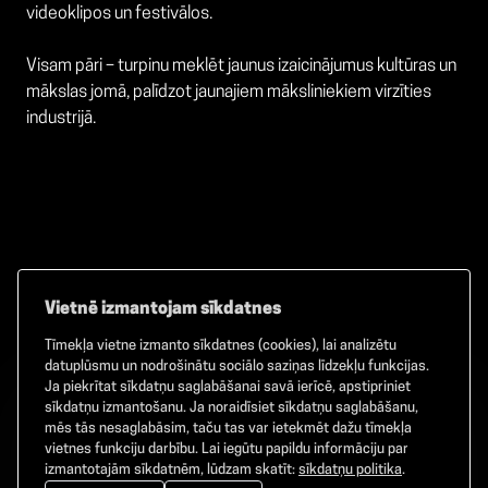
videoklipos un festivālos.
Visam pāri – turpinu meklēt jaunus izaicinājumus kultūras un
mākslas jomā, palīdzot jaunajiem māksliniekiem virzīties
industrijā.
Vietnē izmantojam sīkdatnes
Tīmekļa vietne izmanto sīkdatnes (cookies), lai analizētu
Facebook
TikTok
Instagram
datuplūsmu un nodrošinātu sociālo saziņas līdzekļu funkcijas.
Ja piekrītat sīkdatņu saglabāšanai savā ierīcē, apstipriniet
sīkdatņu izmantošanu. Ja noraidīsiet sīkdatņu saglabāšanu,
mēs tās nesaglabāsim, taču tas var ietekmēt dažu tīmekļa
vietnes funkciju darbību. Lai iegūtu papildu informāciju par
©
2026
GAMMA. Visas tiesības aizsargātas.
izmantotajām sīkdatnēm, lūdzam skatīt:
sīkdatņu politika
.