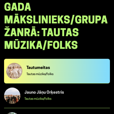
GADA
MĀKSLINIEKS/GRUPA
ŽANRĀ: TAUTAS
MŪZIKA/FOLKS
Tautumeitas
Tautas mūzika/folks
Jauno Jāņu Orķestris
Tautas mūzika/folks