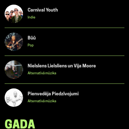
Carnival Youth
Indie
Būū
Pop
Nielslens Lielsliens un Vija Moore
Alternatīvā mūzika
Pienvedēja Piedzīvojumi
Alternatīvā mūzika
GADA