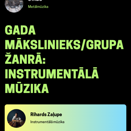
Metālmūzika
GADA
MĀKSLINIEKS/GRUPA
ŽANRĀ:
INSTRUMENTĀLĀ
MŪZIKA
Rihards Zaļupe
Instrumentālā mūzika