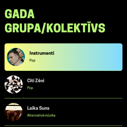
GADA
GRUPA/KOLEKTĪVS
Instrumenti
Pop
Citi Zēni
Pop
Laika Suns
Alternatīvā mūzika