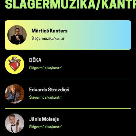
ŠLĀGERMŪZIKA/KANT
Mārtiņš Kanters
Šlāģermūzika/kantrī
DĒKA
Šlāģermūzika/kantrī
Edvards Strazdiņš
Šlāģermūzika/kantrī
Jānis Moisejs
Šlāģermūzika/kantrī