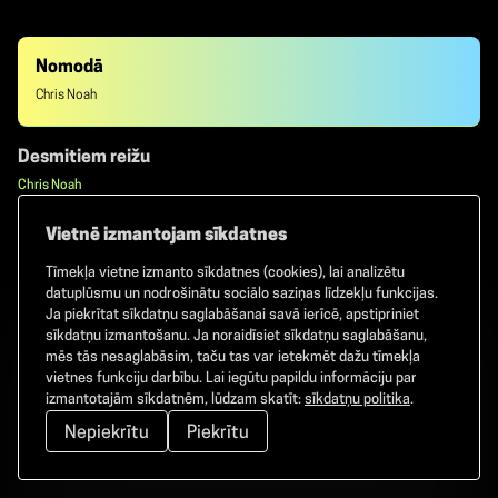
Nomodā
Chris Noah
Desmitiem reižu
Chris Noah
Vietnē izmantojam sīkdatnes
Noticēt sev
Tīmekļa vietne izmanto sīkdatnes (cookies), lai analizētu
Emilija
datuplūsmu un nodrošinātu sociālo saziņas līdzekļu funkcijas.
Ja piekrītat sīkdatņu saglabāšanai savā ierīcē, apstipriniet
sīkdatņu izmantošanu. Ja noraidīsiet sīkdatņu saglabāšanu,
Sirds pelnos
mēs tās nesaglabāsim, taču tas var ietekmēt dažu tīmekļa
Emilija
vietnes funkciju darbību. Lai iegūtu papildu informāciju par
izmantotajām sīkdatnēm, lūdzam skatīt:
sīkdatņu politika
.
Tuvu
Nepiekrītu
Piekrītu
YŪT