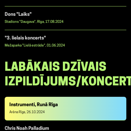
Dons "Laiks"
Stadions "Daugava", Rīga, 17.08.2024
"3. lielais koncerts"
Mežaparka "Lielā estrāde", 01.06.2024
LABĀKAIS DZĪVAIS
IZPILDĪJUMS/KONCER
Instrumenti, Runā Rīga
Arēna Rīga, 26.10.2024
Chris Noah Palladium