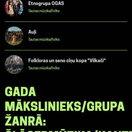
Etnogrupa OGAS
Tautas mūzika/folks
Auļi
Tautas mūzika/folks
Folkloras un seno cīņu kopa "Vilkači"
Tautas mūzika/folks
GADA
MĀKSLINIEKS/GRUPA
ŽANRĀ: