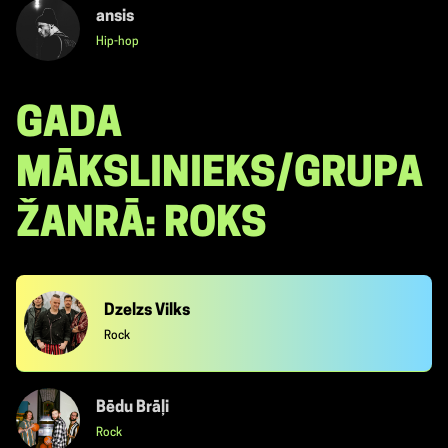
ansis
Hip-hop
GADA
MĀKSLINIEKS/GRUPA
ŽANRĀ: ROKS
Dzelzs Vilks
Rock
Bēdu Brāļi
Rock