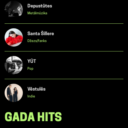
Depustūtes
Metālmūzika
Santa Šillere
Džezs/fanks
YŪT
Pop
Vēstulēs
Indie
GADA HITS