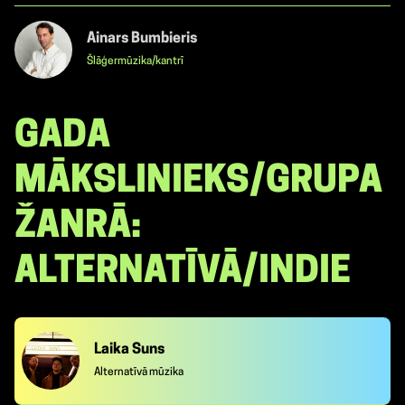
Ainars Bumbieris
Šlāģermūzika/kantrī
GADA
MĀKSLINIEKS/GRUPA
ŽANRĀ:
ALTERNATĪVĀ/INDIE
Laika Suns
Alternatīvā mūzika