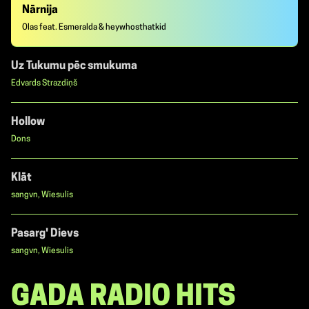
Nārnija
Olas feat. Esmeralda & heywhosthatkid
Uz Tukumu pēc smukuma
Edvards Strazdiņš
Hollow
Dons
Klāt
sangvn, Wiesulis
Pasarg' Dievs
sangvn, Wiesulis
GADA RADIO HITS