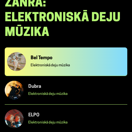
ŽANRĀ:
ELEKTRONISKĀ DEJU
MŪZIKA
Bel Tempo
Elektroniskā deju mūzika
Dubra
Elektroniskā deju mūzika
ELPO
Elektroniskā deju mūzika