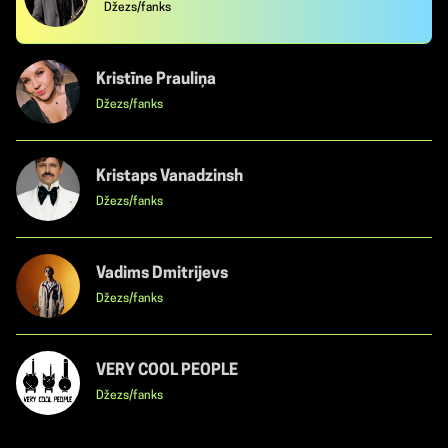
Džezs/fanks
Kristīne Prauliņa
Džezs/fanks
Kristaps Vanadzinsh
Džezs/fanks
Vadims Dmitrijevs
Džezs/fanks
VERY COOL PEOPLE
Džezs/fanks