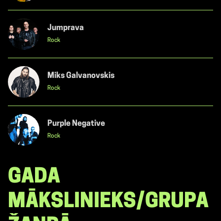
Jumprava
Rock
Miks Galvanovskis
Rock
Purple Negative
Rock
GADA
MĀKSLINIEKS/GRUPA