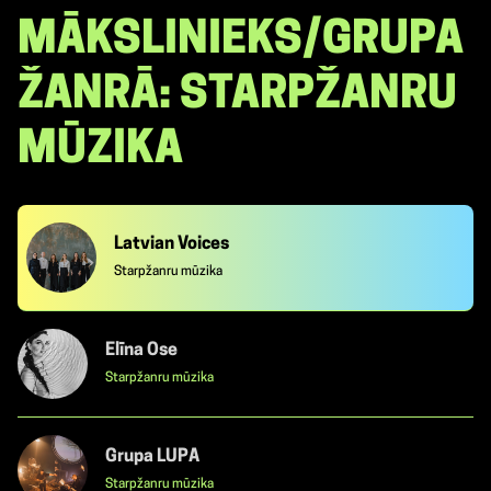
MĀKSLINIEKS/GRUPA
ŽANRĀ: STARPŽANRU
MŪZIKA
Latvian Voices
Starpžanru mūzika
Elīna Ose
Starpžanru mūzika
Grupa LUPA
Starpžanru mūzika