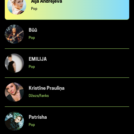
Aija Andrejeva
Pop
Būū
Pop
EMILIJA
Pop
Kristīne Prauliņa
Džezs/fanks
Patrisha
Pop