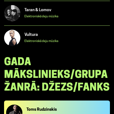
Taran & Lomov
Elektroniskā deju mūzika
Vultura
Elektroniskā deju mūzika
GADA
MĀKSLINIEKS/GRUPA
ŽANRĀ: DŽEZS/FANKS
Toms Rudzinskis