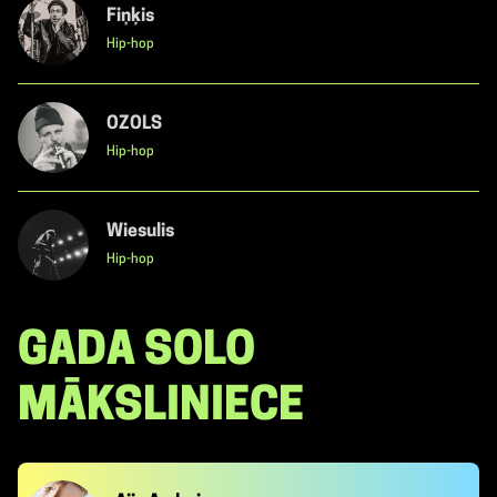
Fiņķis
Hip-hop
OZOLS
Hip-hop
Wiesulis
Hip-hop
GADA SOLO
MĀKSLINIECE