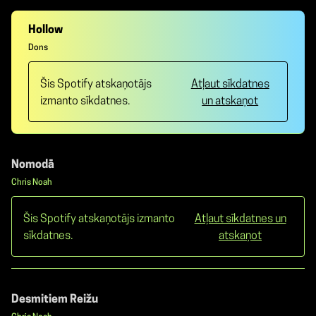
Hollow
Dons
Šis Spotify atskaņotājs
Atļaut sīkdatnes
izmanto sīkdatnes.
un atskaņot
Nomodā
Chris Noah
Šis Spotify atskaņotājs izmanto
Atļaut sīkdatnes un
sīkdatnes.
atskaņot
Desmitiem Reižu