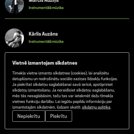
Mārcis Auziņš
Instrumentālā mūzika
Kārlis Auzāns
Instrumentālā mūzika
Vietnē izmantojam sīkdatnes
Valters Pūce un Dainis Tenis
Tīmekļa vietne izmanto sīkdatnes (cookies), lai analizētu
Instrumentālā mūzika
datuplūsmu un nodrošinātu sociālo saziņas līdzekļu funkcijas.
Ja piekrītat sīkdatņu saglabāšanai savā ierīcē, apstipriniet
sīkdatņu izmantošanu. Ja noraidīsiet sīkdatņu saglabāšanu,
mēs tās nesaglabāsim, taču tas var ietekmēt dažu tīmekļa
vietnes funkciju darbību. Lai iegūtu papildu informāciju par
GADA
izmantotajām sīkdatnēm, lūdzam skatīt:
sīkdatņu politika
.
Nepiekrītu
Piekrītu
MĀKSLINIEKS/GRUPA