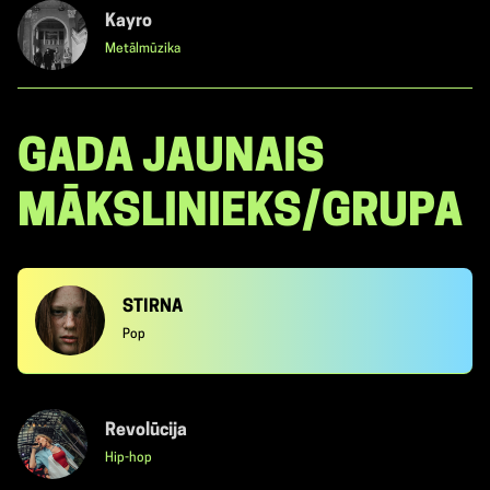
Kayro
Metālmūzika
GADA JAUNAIS
MĀKSLINIEKS/GRUPA
STIRNA
Pop
Revolūcija
Hip-hop