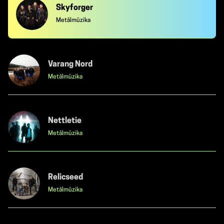
Skyforger
Metālmūzika
Varang Nord
Metālmūzika
Nettletie
Metālmūzika
Relicseed
Metālmūzika