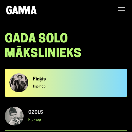
GADA SOLO
MĀKSLINIEKS
Fiņķis
Hip-hop
OZOLS
Hip-hop