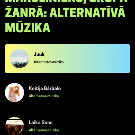
ŽANRĀ: ALTERNATĪVĀ
MŪZIKA
Juuk
Alternatīvā mūzika
Keitija Bārbale
Alternatīvā mūzika
Laika Suns
Alternatīvā mūzika