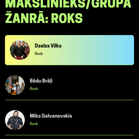
MĀKSLINIEKS/GRUPA
ŽANRĀ: ROKS
Dzelzs Vilks
Rock
Bēdu Brāļi
Rock
Miks Galvanovskis
Rock