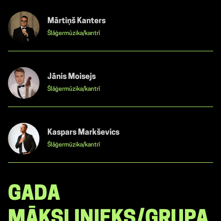
Mārtiņš Kanters
Šlāģermūzika/kantrī
Jānis Moisejs
Šlāģermūzika/kantrī
Kaspars Markševics
Šlāģermūzika/kantrī
GADA
MĀKSLINIEKS/GRUPA