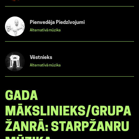
Pienvedēja Piedzīvojumi
Alternatīvā mūzika
Vēstnieks
Alternatīvā mūzika
GADA
MĀKSLINIEKS/GRUPA
ŽANRĀ: STARPŽANRU