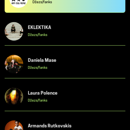
Džezs/fanks
EKLEKTIKA
Džezs/fanks
Daniela Mase
Džezs/fanks
Laura Polence
Džezs/fanks
Armands Rutkovskis