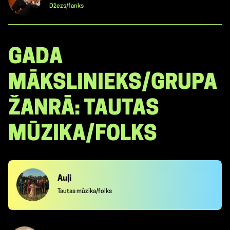
Džezs/fanks
GADA
MĀKSLINIEKS/GRUPA
ŽANRĀ: TAUTAS
MŪZIKA/FOLKS
Auļi
Tautas mūzika/folks