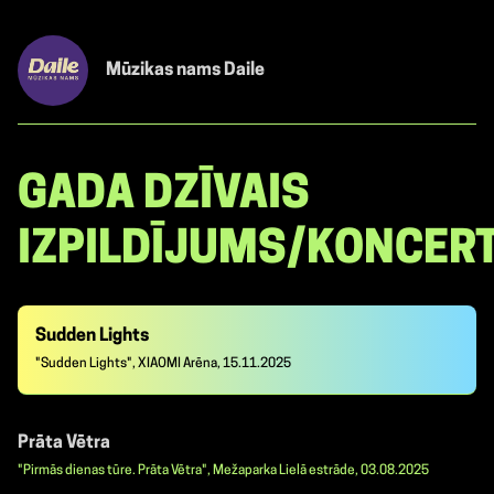
Mūzikas nams Daile
GADA DZĪVAIS
IZPILDĪJUMS/KONCER
Sudden Lights
"Sudden Lights", XIAOMI Arēna, 15.11.2025
Prāta Vētra
"Pirmās dienas tūre. Prāta Vētra", Mežaparka Lielā estrāde, 03.08.2025