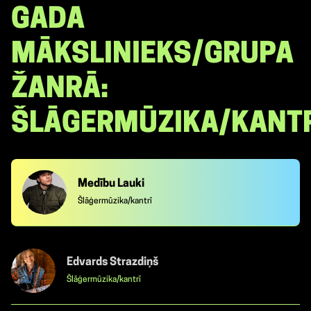
GADA
MĀKSLINIEKS/GRUPA
ŽANRĀ:
ŠLĀGERMŪZIKA/KANT
Medību Lauki
Šlāģermūzika/kantrī
Edvards Strazdiņš
Šlāģermūzika/kantrī