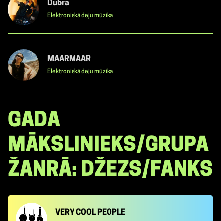
Dubra
Elektroniskā deju mūzika
MAARMAAR
Elektroniskā deju mūzika
GADA
MĀKSLINIEKS/GRUPA
ŽANRĀ: DŽEZS/FANKS
VERY COOL PEOPLE