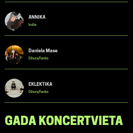
ANNIKA
Indie
Daniela Mase
Džezs/fanks
EKLEKTIKA
Džezs/fanks
GADA KONCERTVIETA