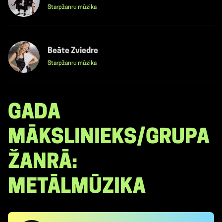
Starpžanru mūzika
Beāte Zviedre
Starpžanru mūzika
GADA
MĀKSLINIEKS/GRUPA
ŽANRĀ:
METĀLMŪZIKA