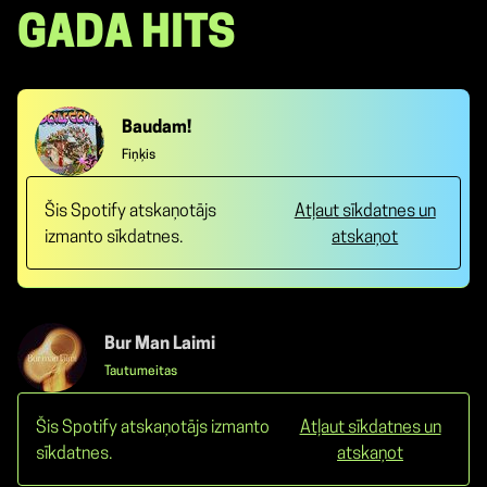
GADA HITS
Baudam!
Fiņķis
Šis Spotify atskaņotājs
Atļaut sīkdatnes un
izmanto sīkdatnes.
atskaņot
Bur Man Laimi
Tautumeitas
Šis Spotify atskaņotājs izmanto
Atļaut sīkdatnes un
sīkdatnes.
atskaņot