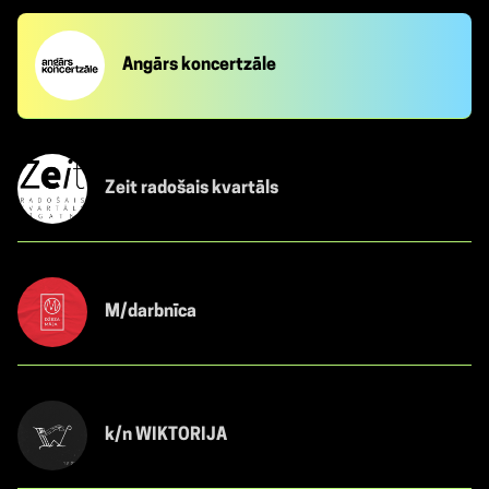
Angārs koncertzāle
Zeit radošais kvartāls
M/darbnīca
k/n WIKTORIJA