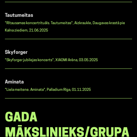
Tautumeitas
"Rītausamas koncertrituāls. Tautumeitas", Aizkraukle, Daugavas krastā pie
Kalna ziediem, 21.06.2025
Skyforger
"Skyforger jubilejas koncerts", XIAOMI Arēna, 03.05.2025
Aminata
"Liela meitene. Aminata", Palladium Rīga, 01.11.2025
GADA
MĀKSLINIEKS/GRUPA