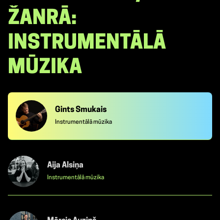
ŽANRĀ:
INSTRUMENTĀLĀ
MŪZIKA
Gints Smukais
Instrumentālā mūzika
Aija Alsiņa
Instrumentālā mūzika