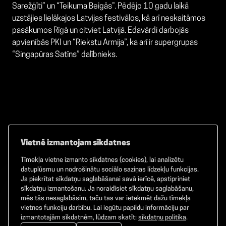
Sarežģīti” un “Teikuma Beigās”. Pēdējo 10 gadu laikā
uzstājies lielākajos Latvijas festivālos, kā arī neskaitāmos
pasākumos Rīgā un citviet Latvijā. Edavārdi darbojās
apvienībās PKI un “Riekstu Armija”, ka arī ir supergrupas
“Singapūras Satīns” dalībnieks.
Vietnē izmantojam sīkdatnes
Tīmekļa vietne izmanto sīkdatnes (cookies), lai analizētu
Facebook
TikTok
Instagram
datuplūsmu un nodrošinātu sociālo saziņas līdzekļu funkcijas.
Ja piekrītat sīkdatņu saglabāšanai savā ierīcē, apstipriniet
sīkdatņu izmantošanu. Ja noraidīsiet sīkdatņu saglabāšanu,
mēs tās nesaglabāsim, taču tas var ietekmēt dažu tīmekļa
vietnes funkciju darbību. Lai iegūtu papildu informāciju par
©
2026
GAMMA. Visas tiesības aizsargātas.
izmantotajām sīkdatnēm, lūdzam skatīt:
sīkdatņu politika
.