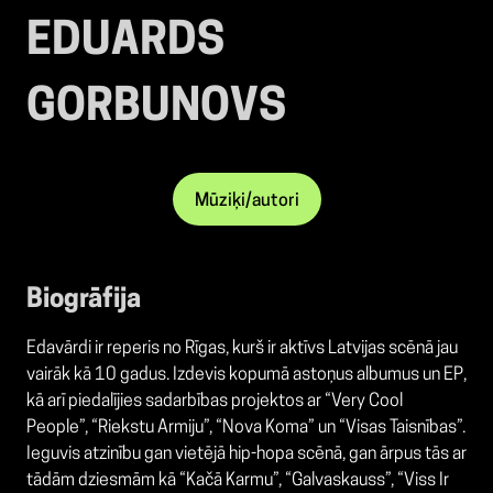
EDUARDS
GORBUNOVS
Mūziķi/autori
Biogrāfija
Edavārdi ir reperis no Rīgas, kurš ir aktīvs Latvijas scēnā jau
vairāk kā 10 gadus. Izdevis kopumā astoņus albumus un EP,
kā arī piedalījies sadarbības projektos ar “Very Cool
People”, “Riekstu Armiju”, “Nova Koma” un “Visas Taisnības”.
Ieguvis atzinību gan vietējā hip-hopa scēnā, gan ārpus tās ar
tādām dziesmām kā “Kačā Karmu”, “Galvaskauss”, “Viss Ir