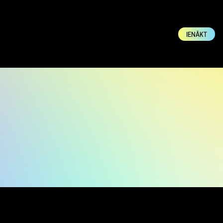
IENĀKT