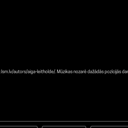
lsm.lv/autors/aiga-leitholde/
. Mūzikas nozarē dažādās pozīcijās d