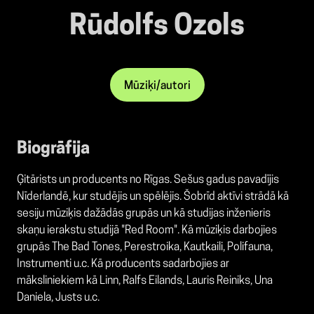
Rūdolfs Ozols
Mūziķi/autori
Biogrāfija
Ģitārists un producents no Rīgas. Sešus gadus pavadījis
Nīderlandē, kur studējis un spēlējis. Šobrīd aktīvi strādā kā
sesiju mūziķis dažādās grupās un kā studijas inženieris
skaņu ierakstu studijā "Red Room". Kā mūziķis darbojies
grupās The Bad Tones, Perestroika, Kautkaili, Polifauna,
Instrumenti u.c. Kā producents sadarbojies ar
māksliniekiem kā Linn, Ralfs Eilands, Lauris Reiniks, Una
Daniela, Justs u.c.