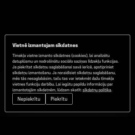
Vietnē izmantojam sīkdatnes
Tīmekļa vietne izmanto sīkdatnes (cookies), lai analizētu
Facebook
TikTok
Instagram
datuplūsmu un nodrošinātu sociālo saziņas līdzekļu funkcijas.
Ja piekrītat sīkdatņu saglabāšanai savā ierīcē, apstipriniet
sīkdatņu izmantošanu. Ja noraidīsiet sīkdatņu saglabāšanu,
mēs tās nesaglabāsim, taču tas var ietekmēt dažu tīmekļa
vietnes funkciju darbību. Lai iegūtu papildu informāciju par
©
2026
GAMMA. Visas tiesības aizsargātas.
izmantotajām sīkdatnēm, lūdzam skatīt:
sīkdatņu politika
.
Nepiekrītu
Piekrītu