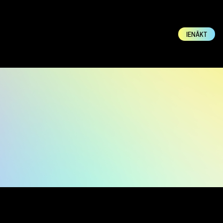
IENĀKT