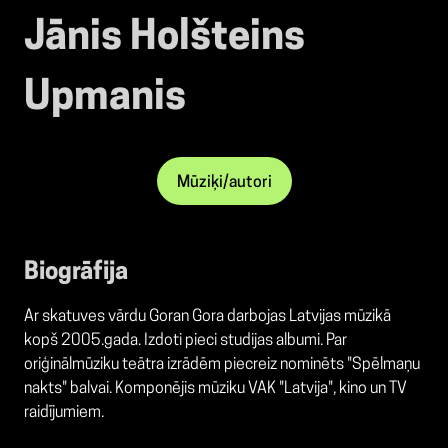
Jānis Holšteins
Upmanis
Mūziķi/autori
Biogrāfija
Ar skatuves vārdu Goran Gora darbojas Latvijas mūzikā
kopš 2005.gada. Izdoti pieci studijas albumi. Par
oriģinālmūziku teātra izrādēm piecreiz nominēts "Spēlmaņu
nakts" balvai. Komponējis mūziku VAK "Latvija", kino un TV
raidījumiem.