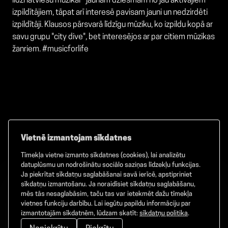
līdzi latviešu mūzikai - jaunām dziesmām no jau aktīvajiem
izpildītājiem, tāpat arī interesē pavisam jauni un nedzirdēti
izpildītāji. Klausos pārsvarā līdzīgu mūziku, ko izpildu kopā ar
savu grupu "city dive", bet interesējos ar par citiem mūzikas
žanriem. #musicforlife
Vietnē izmantojam sīkdatnes
Tīmekļa vietne izmanto sīkdatnes (cookies), lai analizētu
Facebook
TikTok
Instagram
datuplūsmu un nodrošinātu sociālo saziņas līdzekļu funkcijas.
Ja piekrītat sīkdatņu saglabāšanai savā ierīcē, apstipriniet
sīkdatņu izmantošanu. Ja noraidīsiet sīkdatņu saglabāšanu,
mēs tās nesaglabāsim, taču tas var ietekmēt dažu tīmekļa
vietnes funkciju darbību. Lai iegūtu papildu informāciju par
©
2026
GAMMA. Visas tiesības aizsargātas.
izmantotajām sīkdatnēm, lūdzam skatīt:
sīkdatņu politika
.