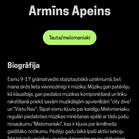
Armīns Apeins
Tauta/melomaniaki
Biogrāfija
Esmu 9-17 grāmatvedis starptautiskā uzņēmumā, bet
mana sirds lieta viennozīmīgi ir mūzika. Mūziku gan patērēju
kā klausītājs, gan piedalos mūzikas komponēšanā un liriku
rakstīšanā priekš savām muzikālajām apvienībām "city dive"
un "Vietu Nav". Tāpat esmu kļuvis par kaislīgu Melomaniaku,
regulāri piedaloties mūzikas minēšanas spēlē ar tādu pašu
nosaukumu "Melomaniaki", kas ir kļuvis par ikmẽneša
gaidītāko notikumu. Pēdējo gadu laikā īpaši aktīvi sekoju