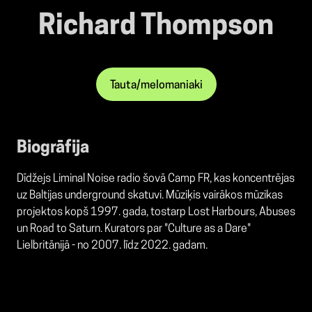
Richard Thompson
Tauta/melomaniaki
Biogrāfija
Dīdžejs Liminal Noise radio šovā Camp FR, kas koncentrējas
uz Baltijas underground skatuvi.
Mūziķis vairākos mūzikas
projektos kopš 1997. gada, tostarp Lost Harbours, Abuses
un Road to Saturn. K
urators par
"Culture as a Dare"
Lielbritānijā - no 2007. līdz 2022. gadam.