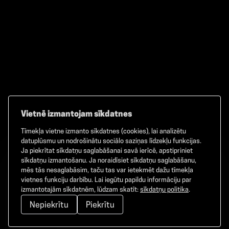
Vietnē izmantojam sīkdatnes
Tīmekļa vietne izmanto sīkdatnes (cookies), lai analizētu
Facebook
TikTok
Instagram
datuplūsmu un nodrošinātu sociālo saziņas līdzekļu funkcijas.
Ja piekrītat sīkdatņu saglabāšanai savā ierīcē, apstipriniet
sīkdatņu izmantošanu. Ja noraidīsiet sīkdatņu saglabāšanu,
mēs tās nesaglabāsim, taču tas var ietekmēt dažu tīmekļa
vietnes funkciju darbību. Lai iegūtu papildu informāciju par
©
2026
GAMMA. Visas tiesības aizsargātas.
izmantotajām sīkdatnēm, lūdzam skatīt:
sīkdatņu politika
.
Nepiekrītu
Piekrītu