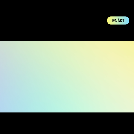
IENĀKT