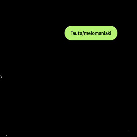
Tauta/melomaniaki
s.