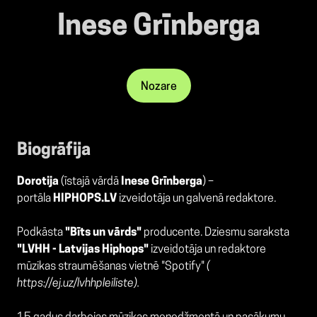
Inese Grīnberga
Nozare
Biogrāfija
Dorotija
(īstajā vārdā
Inese Grīnberga
) –
portāla
HIPHOPS.LV
izveidotāja un galvenā redaktore.
Podkāsta
"Bīts un vārds"
producente. Dziesmu saraksta
"LVHH - Latvijas Hiphops"
izveidotāja un redaktore
mūzikas straumēšanas vietnē "Spotify"
(
https://
ej.uz/lvhhpleiliste
).