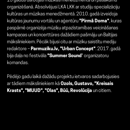
15 gadus darbojas mūzikas menedžmentā un pasākumu
organizēšanā. Absolvējusi LKA LKK ar studiju specializāciju
kultūras un mūzikas menedžmentā. 2010. gadā izveidoja
kultūras jaunumu vortālu un aģentūru
"Pirmā Doma"
, kuras
paspārnē organizēja mūziķu atpazīstamības veicināšanas
kampaņas un koncerttūres dažādiem pašmāju un Baltijas
māksliniekiem. Pēcāk bijusi citu ar mūziku saistītu mediju
redaktore –
Parmuziku.lv, "Urban Concept"
. 2017. gadā
bija daļa no festivāla
"Summer Sound
" organizatoru
komandas.
Pēdējo gadu laikā dažādu projektu ietvaros sadarbojusies
ar tādiem māksliniekiem kā
Ozols, Gustavo, "Kreisais
Krasts", "MUUD", "Olas", Būū, Revolūcija
un citiem.