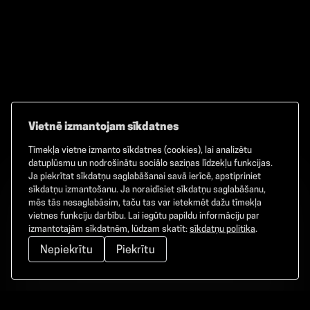
Vietnē izmantojam sīkdatnes
Tīmekļa vietne izmanto sīkdatnes (cookies), lai analizētu
Facebook
TikTok
Instagram
datuplūsmu un nodrošinātu sociālo saziņas līdzekļu funkcijas.
Ja piekrītat sīkdatņu saglabāšanai savā ierīcē, apstipriniet
sīkdatņu izmantošanu. Ja noraidīsiet sīkdatņu saglabāšanu,
mēs tās nesaglabāsim, taču tas var ietekmēt dažu tīmekļa
vietnes funkciju darbību. Lai iegūtu papildu informāciju par
©
2026
GAMMA. Visas tiesības aizsargātas.
izmantotajām sīkdatnēm, lūdzam skatīt:
sīkdatņu politika
.
Nepiekrītu
Piekrītu