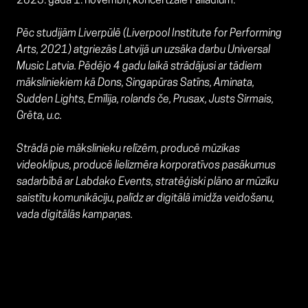
2025. gada 1. novembrī, koncertzālē Palladium.
Pēc studijām Liverpūlē (Liverpool Institute for Performing
Arts, 2021) atgriezās Latvijā un uzsāka darbu Universal
Music Latvia. Pēdējo 4 gadu laikā strādājusi ar tādiem
māksliniekiem kā Dons, Singapūras Satīns, Aminata,
Sudden Lights, Emīlija, rolands če, Prusax, Justs Sirmais,
Grēta, u.c.
Strādā pie mākslinieku relīzēm, producē mūzikas
videoklipus, producē lielizmēra korporatīvos pasākumus
sadarbībā ar Labdako Events, stratēģiski plāno ar mūziku
saistītu komunikāciju, palīdz ar digitālā imidža veidošanu,
vada digitālās kampaņas.