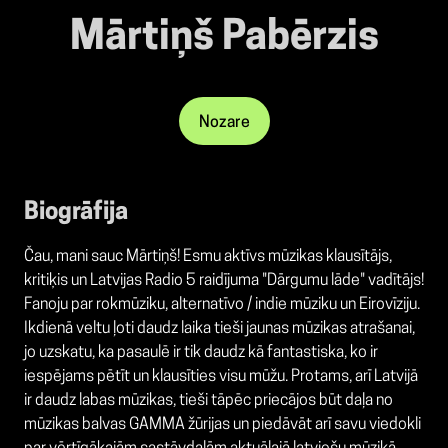
Mārtiņš Pabērzis
Nozare
Biogrāfija
Čau, mani sauc Mārtiņš! Esmu aktīvs mūzikas klausītājs,
kritiķis un Latvijas Radio 5 raidījuma "Dārgumu lāde" vadītājs!
Fanoju par rokmūziku, alternatīvo / indie mūziku un Eirovīziju.
Ikdienā veltu ļoti daudz laika tieši jaunas mūzikas atrašanai,
jo uzskatu, ka pasaulē ir tik daudz kā fantastiska, ko ir
iespējams pētīt un klausīties visu mūžu. Protams, arī Latvijā
ir daudz labas mūzikas, tieši tāpēc priecājos būt daļa no
mūzikas balvas GAMMA žūrijas un piedāvāt arī savu viedokli