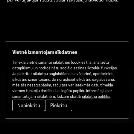
par vērtīgākajām sastāvdaļām aktuālajā latviešu mūzikā.
Vietnē izmantojam sīkdatnes
Tīmekļa vietne izmanto sīkdatnes (cookies), lai analizētu
Facebook
TikTok
Instagram
datuplūsmu un nodrošinātu sociālo saziņas līdzekļu funkcijas.
Ja piekrītat sīkdatņu saglabāšanai savā ierīcē, apstipriniet
sīkdatņu izmantošanu. Ja noraidīsiet sīkdatņu saglabāšanu,
mēs tās nesaglabāsim, taču tas var ietekmēt dažu tīmekļa
vietnes funkciju darbību. Lai iegūtu papildu informāciju par
©
2026
GAMMA. Visas tiesības aizsargātas.
izmantotajām sīkdatnēm, lūdzam skatīt:
sīkdatņu politika
.
Nepiekrītu
Piekrītu