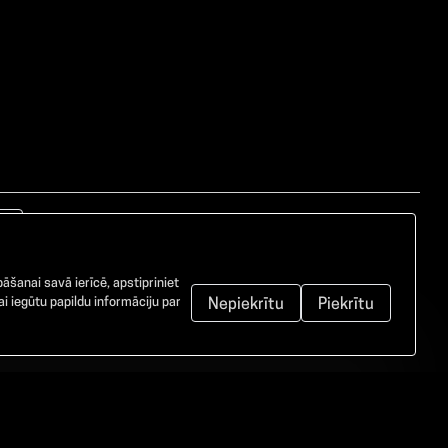
āšanai savā ierīcē, apstipriniet
i iegūtu papildu informāciju par
Nepiekrītu
Piekrītu