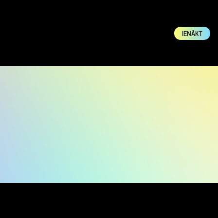
IENĀKT