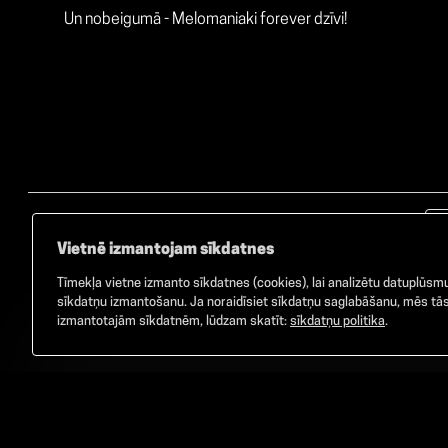
Un nobeigumā - Melomaniaki forever dzīvi!
Vietnē izmantojam sīkdatnes
Tīmekļa vietne izmanto sīkdatnes (cookies), lai analizētu datuplūsmu 
sīkdatņu izmantošanu. Ja noraidīsiet sīkdatņu saglabāšanu, mēs tās 
izmantotajām sīkdatnēm, lūdzam skatīt:
sīkdatņu politika
.
©
2026
GAMMA. Visas tiesības aizsargātas.