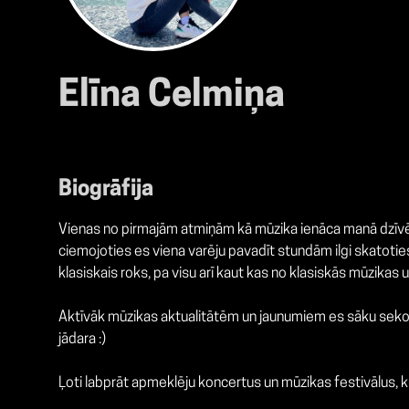
Elīna Celmiņa
Biogrāfija
Vienas no pirmajām atmiņām kā mūzika ienāca manā dzīvē ir
ciemojoties es viena varēju pavadīt stundām ilgi skatotie
klasiskais roks, pa visu arī kaut kas no klasiskās mūzikas
Aktīvāk mūzikas aktualitātēm un jaunumiem es sāku sekot lī
jādara :)
Ļoti labprāt apmeklēju koncertus un mūzikas festivālus, ku