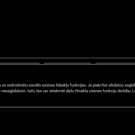
Facebook
TikTok
Instagram
un nodrošinātu sociālo saziņas līdzekļu funkcijas. Ja piekrītat sīkdatņu saglab
nesaglabāsim, taču tas var ietekmēt dažu tīmekļa vietnes funkciju darbību. La