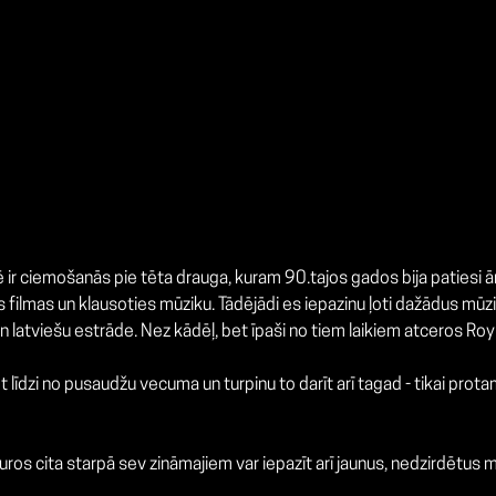
 ciemošanās pie tēta drauga, kuram 90.tajos gados bija patiesi ārkā
s filmas un klausoties mūziku. Tādējādi es iepazinu ļoti dažādus mū
 un latviešu estrāde. Nez kādēļ, bet īpaši no tiem laikiem atceros Ro
dzi no pusaudžu vecuma un turpinu to darīt arī tagad - tikai protams
ros cita starpā sev zināmajiem var iepazīt arī jaunus, nedzirdētus mā