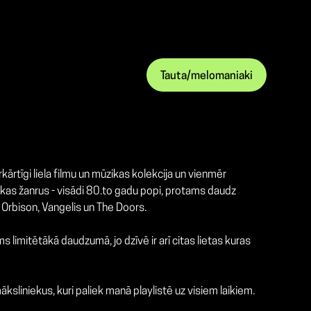
Tauta/melomaniaki
rtīgi liela filmu un mūzikas kolekcija un vienmēr
zikas žanrus - visādi 80.to gadu popi, protams daudz
y Orbison, Vangelis un The Doors.
 limitētākā daudzumā, jo dzīvē ir arī citas lietas kuras
ksliniekus, kuri paliek manā playlistē uz visiem laikiem.