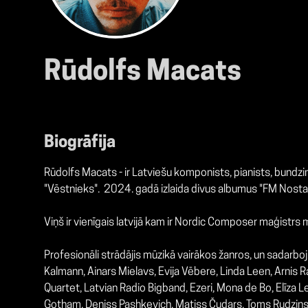
Rūdolfs Macats
Biogrāfija
Rūdolfs Macats - ir Latviešu komponists, pianists, bundz
"Vēstnieks". 2024. gadā izlaida divus albumus "FM Nostalģ
Viņš ir vienīgais latvijā kam ir Nordic Composer maģistr
Profesionāli strādājis mūzikā vairākos žanros, un sadarbo
Kalmann, Ainars Mielavs, Evija Vēbere, Linda Leen, Arnis R
Quartet,
Latvian Radio Bigband,
Ezeri,
Mona de Bo, Elīza Le
Gotham,
Deniss Pashkevich,
Matiss Čudars, Toms Rudzins