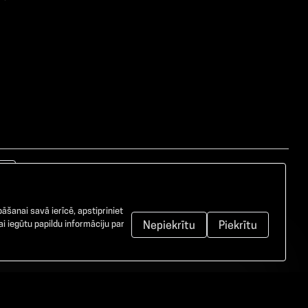
āšanai savā ierīcē, apstipriniet
i iegūtu papildu informāciju par
Nepiekrītu
Piekrītu