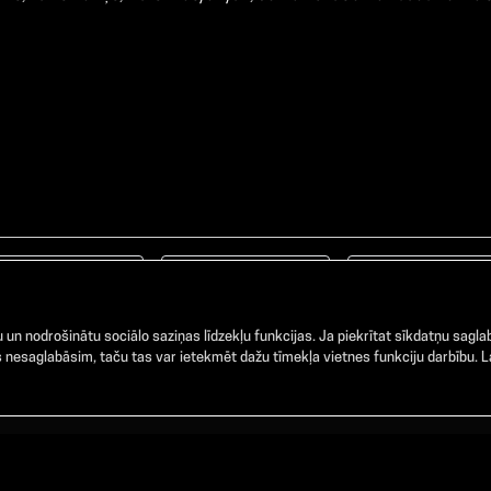
Facebook
TikTok
Instagram
un nodrošinātu sociālo saziņas līdzekļu funkcijas. Ja piekrītat sīkdatņu saglab
nesaglabāsim, taču tas var ietekmēt dažu tīmekļa vietnes funkciju darbību. La