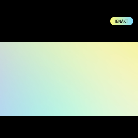
IENĀKT