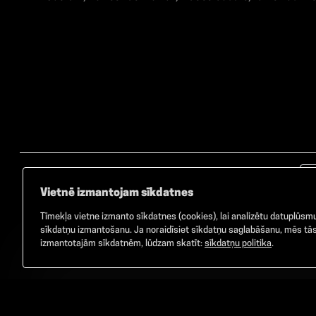
Vietnē izmantojam sīkdatnes
Tīmekļa vietne izmanto sīkdatnes (cookies), lai analizētu datuplūsmu 
sīkdatņu izmantošanu. Ja noraidīsiet sīkdatņu saglabāšanu, mēs tās 
izmantotajām sīkdatnēm, lūdzam skatīt:
sīkdatņu politika
.
©
2026
GAMMA. Visas tiesības aizsargātas.