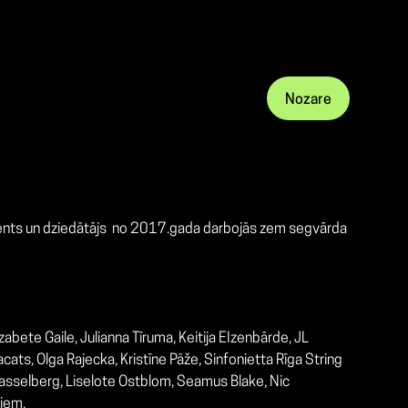
Nozare
ducents un dziedātājs no 2017.gada darbojās zem segvārda
izabete Gaile,
Julianna Tīruma, Keitija EIzenbārde, JL
ts, Olga Rajecka, Kristīne Pāže,
Sinfonietta Rīga String
asselberg, Liselote Ostblom,
Seamus Blake,
Nic
tiem.