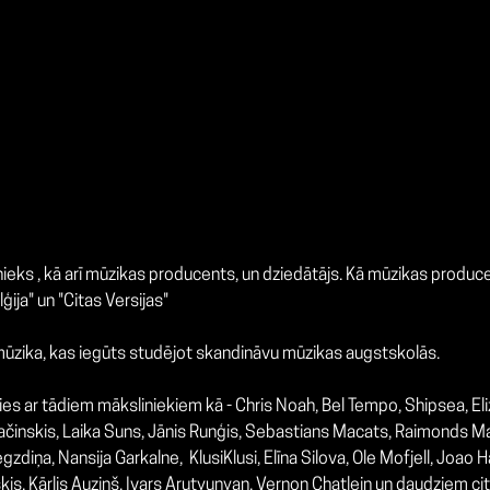
inieks , kā arī mūzikas producents, un dziedātājs. Kā mūzikas pro
ija" un "Citas Versijas"
s mūzika, kas iegūts studējot skandināvu mūzikas augstskolās.
jies ar tādiem māksliniekiem kā -
Chris Noah, Bel Tempo, Shipsea, El
ačinskis, Laika Suns, Jānis Runģis,
Sebastians Macats, Raimonds Maca
gzdiņa, Nansija Garkalne, KlusiKlusi,
Elīna Silova,
Ole Mofjell,
Joao H
kis,
Kārlis Auziņš,
Ivars Arutyunyan,
Vernon Chatlein un daudziem ci