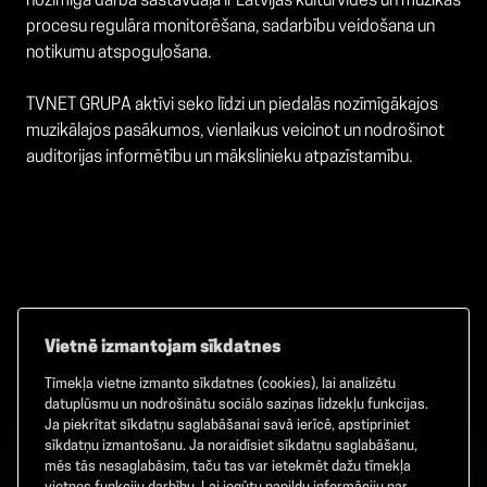
nozīmīga darba sastāvdaļa ir Latvijas kultūrvides un mūzikas
procesu regulāra monitorēšana, sadarbību veidošana un
notikumu atspoguļošana.
TVNET GRUPA aktīvi seko līdzi un piedalās nozīmīgākajos
muzikālajos pasākumos, vienlaikus veicinot un nodrošinot
auditorijas informētību un mākslinieku atpazīstamību.
Vietnē izmantojam sīkdatnes
Tīmekļa vietne izmanto sīkdatnes (cookies), lai analizētu
Facebook
TikTok
Instagram
datuplūsmu un nodrošinātu sociālo saziņas līdzekļu funkcijas.
Ja piekrītat sīkdatņu saglabāšanai savā ierīcē, apstipriniet
sīkdatņu izmantošanu. Ja noraidīsiet sīkdatņu saglabāšanu,
mēs tās nesaglabāsim, taču tas var ietekmēt dažu tīmekļa