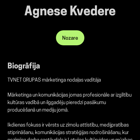
Agnese Kvedere
Nozare
Biogrāfija
TVNET GRUPAS mārketinga nodaļas vadītāja
Mārketinga un komunikācijas jomas profesionāle ar izglītību
kultūras vadībā un ilggadēju pieredzi pasākumu
producēšanā un mediju jomā.
Ikdienas fokuss ir vērsts uz zīmolu attīstību, medijpratības
stiprināšanu, komunikācijas stratēģijas nodrošināšanu, kur