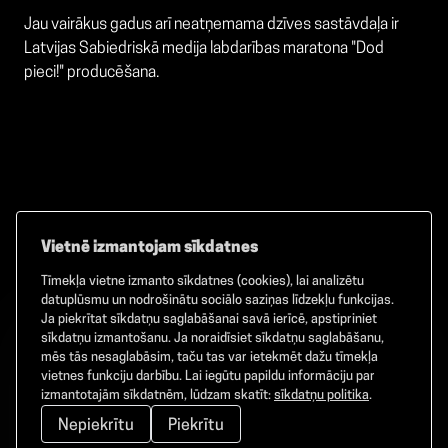
Jau vairākus gadus arī neatņemama dzīves sastāvdaļa ir
Latvijas Sabiedriskā medija labdarības maratona "Dod
pieci!" producēšana.
Vietnē izmantojam sīkdatnes
Tīmekļa vietne izmanto sīkdatnes (cookies), lai analizētu
Facebook
TikTok
Instagram
datuplūsmu un nodrošinātu sociālo saziņas līdzekļu funkcijas.
Ja piekrītat sīkdatņu saglabāšanai savā ierīcē, apstipriniet
sīkdatņu izmantošanu. Ja noraidīsiet sīkdatņu saglabāšanu,
mēs tās nesaglabāsim, taču tas var ietekmēt dažu tīmekļa
vietnes funkciju darbību. Lai iegūtu papildu informāciju par
©
2026
GAMMA. Visas tiesības aizsargātas.
izmantotajām sīkdatnēm, lūdzam skatīt:
sīkdatņu politika
.
Nepiekrītu
Piekrītu