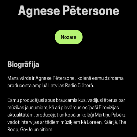
Agnese Pētersone
Nozare
Biogrāfija
Mans vārds ir Agnese Pētersone, ikdienā esmu dzirdama
producenta ampluā Latvijas Radio 5 ēterā.
Esmu producējusi abus braucamlaikus, vadījusi ēterus par
mūzikas jaunumiem, kā arī pievērsusies īpaši Eirovīzijas
aktualitātēm, producējot un kopā ar kolēģi Mārtiņu Pabērzi
vadot intervijas ar tādiem mūziķiem kā Loreen, Käärijä, The
Roop, Go-Jo un citiem.