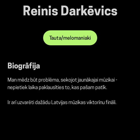
Reinis Darkēvics
Tauta/melomaniaki
Biogrāfija
Man mēdz būt problēma, sekojot jaunākajai mūzikai -
nepietiek laika paklausīties to, kas pašam patīk.
Ir arī uzvarēti dažādu Latvijas mūzikas viktorīnu fināli.