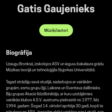
Gatis Gaujenieks
Mūziķi/autori
Biogrāfija
Uzaugu Bronksā, izskolojos ASV un ieguvu bakalaura grādu
Mūzikas teorijā un tehnoloģijās Ņujorkas Universitātē.
Tagad strādāju savā studijā, sadarbojos ar vairākām
grupām, esmu grupu Iļģi, Laiksne un Sventava dalībnieks.
Biju grupas Akacis līdzdibinātājs, ar kuru uzstājāmies
vairākās klubos A.S.V. austrumu piekrastē no 1977. līdz
1994. gadam. Šogad 14. oktobrī apritēja 30 gadi, kopš te