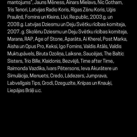
mantojums“, Jauns Mēness, Ainars Mielavs, Nic Gotham,
Trīs Tenori, Latvijas Radio Koris, Rīgas Zēnu Koris, Uģis
Prauliņš, Fomins un Kleins, Līvi, Re:public, 2003.g. un
2008.g. Latvijas Dziesmu un Deju Svētku rīcības komiteja,
2007. g. Skolēnu Dziesmu un Deju Svētku rīcības komiteja,
Marana, RAP, Age of Stone, Aparāts, Ai Kherel, Post Marka,
Aisha un Opus Pro, Keksi, Igo Fomins, Valdis Atāls, Valdis
Muktupāvels, Biruta Ozoliņa, Laiksne, Saucējas, The Baltic
Sisters, Trio Bille, Klaidonis, Bezvējš, Time after Time,
Raimonda Vazdika, Ivars Pētersons, Ieva Akurātere un
Simulācija, Menuets, Credo, Lādezers, Jumprava,
Labvelīgais Tips, Grodi, Dzeguzīte, Knīpas un Knauķi,
Liepājas Brāļi u.c.