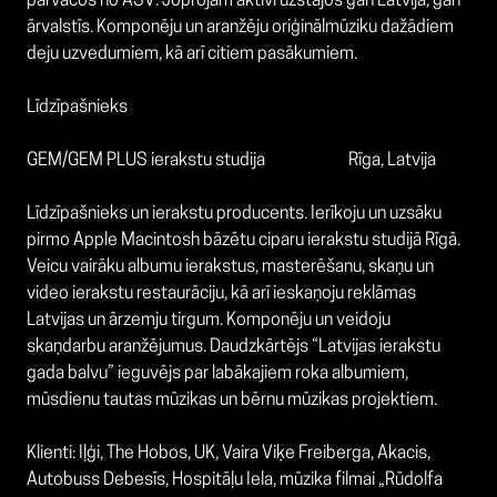
pārvācos no ASV. Joprojām aktīvi uzstājos gan Latvijā, gan
ārvalstīs. Komponēju un aranžēju oriģinālmūziku dažādiem
deju uzvedumiem, kā arī citiem pasākumiem.
Līdzīpašnieks
GEM/GEM PLUS ierakstu studija Rīga, Latvija
Līdzīpašnieks un ierakstu producents. Ierīkoju un uzsāku
pirmo Apple Macintosh bāzētu ciparu ierakstu studijā Rīgā.
Veicu vairāku albumu ierakstus, masterēšanu, skaņu un
video ierakstu restaurāciju, kā arī ieskaņoju reklāmas
Latvijas un ārzemju tirgum. Komponēju un veidoju
skaņdarbu aranžējumus. Daudzkārtējs “Latvijas ierakstu
gada balvu” ieguvējs par labākajiem roka albumiem,
mūsdienu tautas mūzikas un bērnu mūzikas projektiem.
Klienti: Iļģi, The Hobos, UK, Vaira Viķe Freiberga, Akacis,
Autobuss Debesīs, Hospitāļu Iela, mūzika filmai „Rūdolfa