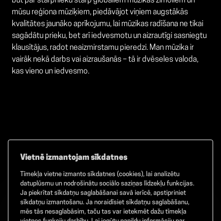
būt par starpnieku starp globāliem mūzikas zīmoliem un
mūsu reģiona mūziķiem, piedāvājot viņiem augstākās
kvalitātes jaunāko aprīkojumu, lai mūzikas radīšana ne tikai
sagādātu prieku, bet arī iedvesmotu un aizrautīgi sasniegtu
klausītājus, radot neaizmirstamu pieredzi. Man mūzika ir
vairāk nekā darbs vai aizraušanās – tā ir dvēseles valoda,
kas vieno un iedvesmo.
Vietnē izmantojam sīkdatnes
Tīmekļa vietne izmanto sīkdatnes (cookies), lai analizētu
Facebook
TikTok
Instagram
datuplūsmu un nodrošinātu sociālo saziņas līdzekļu funkcijas.
Ja piekrītat sīkdatņu saglabāšanai savā ierīcē, apstipriniet
sīkdatņu izmantošanu. Ja noraidīsiet sīkdatņu saglabāšanu,
mēs tās nesaglabāsim, taču tas var ietekmēt dažu tīmekļa