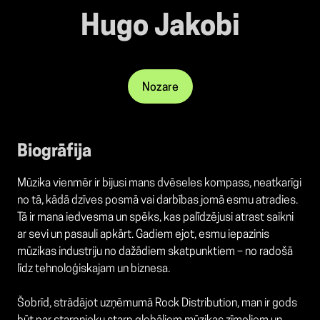
Hugo Jakobi
Nozare
Biogrāfija
Mūzika vienmēr ir bijusi mans dvēseles kompass, neatkarīgi
no tā, kādā dzīves posmā vai darbības jomā esmu atradies.
Tā ir mana iedvesma un spēks, kas palīdzējusi atrast saikni
ar sevi un pasauli apkārt. Gadiem ejot, esmu iepazinis
mūzikas industriju no dažādiem skatpunktiem – no radošā
līdz tehnoloģiskajam un biznesa.
Šobrīd, strādājot uzņēmumā Rock Distribution, man ir gods