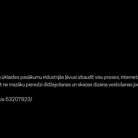
klaides pasākumu industrijās ļāvusi izbaudīt visu preses, interneta
ot ne mazāku pieredzi dīdžejošanas un skaņas dizaina veidošanas jo
iskis-53207823/