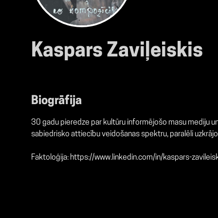
Kaspars Zaviļeiskis
Biogrāfija
30 gadu pieredze par kultūru informējošo masu mediju un iz
sabiedrisko attiecību veidošanas spektru, paralēli uzkrāj
Faktoloģija:
https://www.linkedin.com/in/kaspars-zavile