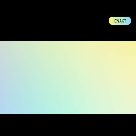
IENĀKT