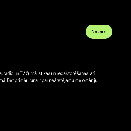
Nozare
, radio un TV žurnālistikas un redaktorēšanas, arī
mā. Bet primāri runa ir par neārstējamu melomāniju.