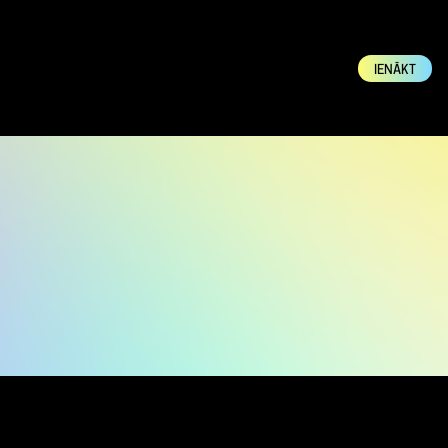
IENĀKT