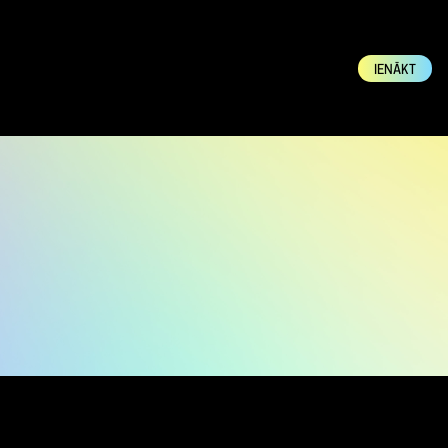
IENĀKT