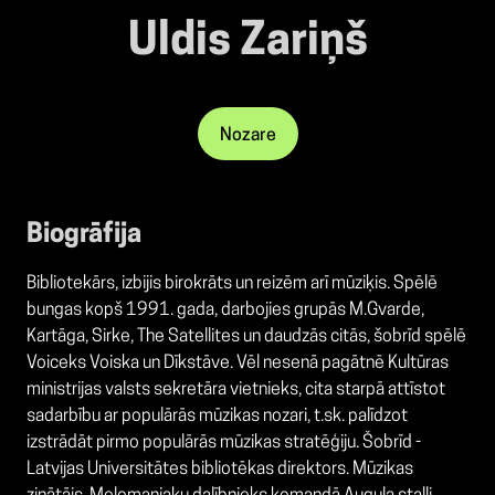
Uldis Zariņš
Nozare
Biogrāfija
Bibliotekārs, izbijis birokrāts un reizēm arī mūziķis. Spēlē
bungas kopš 1991. gada, darbojies grupās M.Gvarde,
Kartāga, Sirke, The Satellites un daudzās citās, šobrīd spēlē
Voiceks Voiska un Dīkstāve. Vēl nesenā pagātnē Kultūras
ministrijas valsts sekretāra vietnieks, cita starpā attīstot
sadarbību ar populārās mūzikas nozari, t.sk. palīdzot
izstrādāt pirmo populārās mūzikas stratēģiju. Šobrīd -
Latvijas Universitātes bibliotēkas direktors. Mūzikas