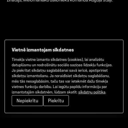
zinātājs, Melomaniaku dalībnieks komandā Auguļa staļļi.
Vietnē izmantojam sīkdatnes
Tīmekļa vietne izmanto sīkdatnes (cookies), lai analizētu
Facebook
TikTok
Instagram
datuplūsmu un nodrošinātu sociālo saziņas līdzekļu funkcijas.
Ja piekrītat sīkdatņu saglabāšanai savā ierīcē, apstipriniet
sīkdatņu izmantošanu. Ja noraidīsiet sīkdatņu saglabāšanu,
mēs tās nesaglabāsim, taču tas var ietekmēt dažu tīmekļa
vietnes funkciju darbību. Lai iegūtu papildu informāciju par
©
2026
GAMMA. Visas tiesības aizsargātas.
izmantotajām sīkdatnēm, lūdzam skatīt:
sīkdatņu politika
.
Nepiekrītu
Piekrītu