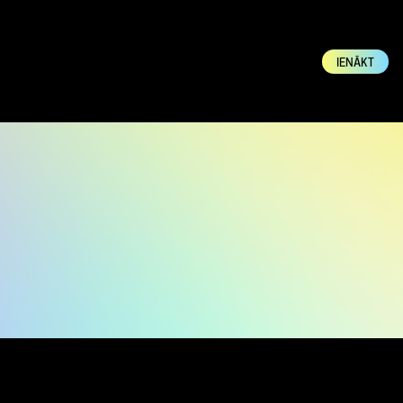
IENĀKT