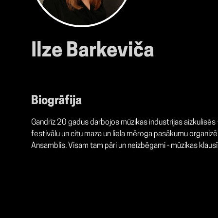
Ilze Barkeviča
Biogrāfija
Gandrīz 20 gadus darbojos mūzikas industrijas aizkulisēs
festivālu un citu maza un liela mēroga pasākumu organizē
Ansamblis. Visam tam pāri un neizbēgami - mūzikas klausī