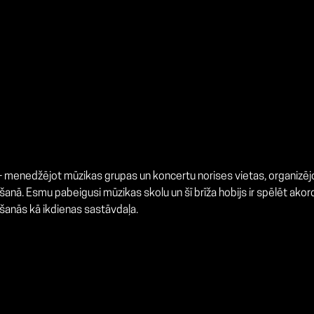
 - menedžējot mūzikas grupas un koncertu norises vietas, organizē
šanā. Esmu pabeigusi mūzikas skolu un šī brīža hobijs ir spēlēt ak
šanās kā ikdienas sastāvdaļa.