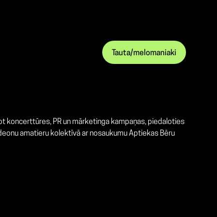
Tauta/melomaniaki
jot koncerttūres, PR un mārketinga kampaņas, piedaloties
ordeonu amatieru kolektīvā ar nosaukumu Aptiekas Bēru