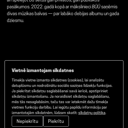
arī spēlējot DJ setus gan privātos, gan publiskos
pasākumos. 2022. gadā kopā ar mākslinieci
BŪŪ
saņēmis
divas mūzikas balvas — par labāko debijas albumu un gada
dziesmu.
Vietnē izmantojam sīkdatnes
Tīmekļa vietne izmanto sīkdatnes (cookies), lai analizētu
Facebook
TikTok
Instagram
datuplūsmu un nodrošinātu sociālo saziņas līdzekļu funkcijas.
Ja piekrītat sīkdatņu saglabāšanai savā ierīcē, apstipriniet
sīkdatņu izmantošanu. Ja noraidīsiet sīkdatņu saglabāšanu,
mēs tās nesaglabāsim, taču tas var ietekmēt dažu tīmekļa
vietnes funkciju darbību. Lai iegūtu papildu informāciju par
©
2026
GAMMA. Visas tiesības aizsargātas.
izmantotajām sīkdatnēm, lūdzam skatīt:
sīkdatņu politika
.
Nepiekrītu
Piekrītu