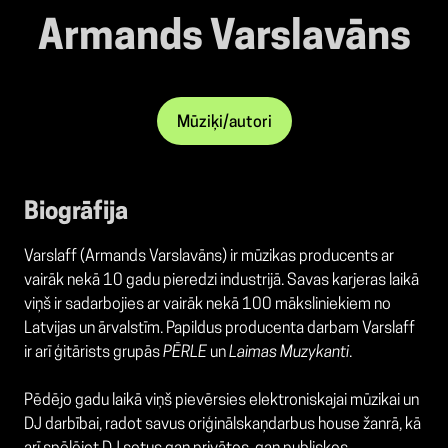
Armands Varslavāns
Mūziķi/autori
Biogrāfija
Varslaff (Armands Varslavāns) ir mūzikas producents ar
vairāk nekā 10 gadu pieredzi industrijā. Savas karjeras laikā
viņš ir sadarbojies ar vairāk nekā 100 māksliniekiem no
Latvijas un ārvalstīm. Papildus producenta darbam Varslaff
ir arī ģitārists grupās
PĒRLE
un
Laimas Muzykanti
.
Pēdējo gadu laikā viņš pievērsies elektroniskajai mūzikai un
DJ darbībai, radot savus oriģinālskaņdarbus house žanrā, kā