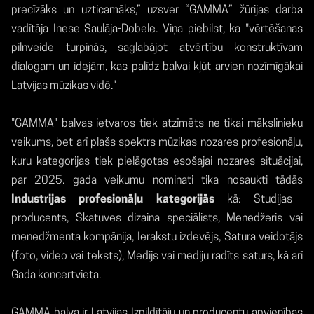
precīzāks un uzticamāks,” uzsver “GAMMA” žūrijas darba
vadītāja Inese Saulāja-Dobele. Viņa piebilst, ka "vērtēšanas
pilnveide turpinās, saglabājot atvērtību konstruktīvam
dialogam un idejām, kas palīdz balvai kļūt arvien nozīmīgākai
Latvijas mūzikas vidē."
"GAMMA" balvas ietvaros tiek atzīmēts ne tikai mākslinieku
veikums, bet arī plašs spektrs mūzikas nozares profesionāļu,
kuru kategorijas tiek pielāgotas esošajai nozares situācijai,
par 2025. gada veikumu nominati tika nosaukti tādās
Industrijas profesionāļu kategorijās
kā: Studijas
producents, Skatuves dizaina speciālists, Menedžeris vai
menedžmenta kompānija, Ierakstu izdevējs, Satura veidotājs
(foto, video vai teksts), Medijs vai mediju radīts saturs, kā arī
Gada koncertvieta.
GAMMA balva ir Latvijas Izpildītāju un producentu apvienības