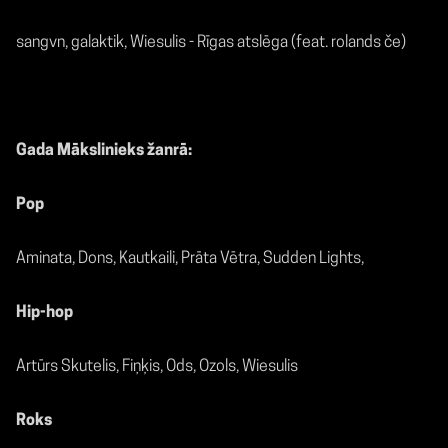
sangvn, galaktik, Wiesulis - Rīgas atslēga (feat. rolands če)
Gada Mākslinieks žanrā:
Pop
Aminata, Dons, Kautkaili, Prāta Vētra, Sudden Lights,
Hip-hop
Artūrs Skutelis, Fiņķis, Ods, Ozols, Wiesulis
Roks