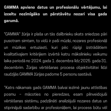
GAMMA apvieno datus un profesionālu vērtējumu, lai
izceltu nozīmīgāko un pārstāvētu nozari visa gada
garumā.
"GAMMA" žūrija ir plaša un tās dalībnieku skats sniedzas pāri
pusotram simtam, to vidū ir paši mūziķi, nozares profesionāļi
un mūzikas entuziasti, kuri pēc rūpīgi izstrādātiem
kvalitatīvajiem kritērijiem izvērtē katru mākslinieku veikumu
laika periodā no 2024. gada 1. decembra līdz 2025. gada 31.
decembrim. Žūrijas vērtēšanas procesa objektivitātei līdzi
raudzījās GAMMA žūrijas padome 5 personu sastāvā.
“Katrs nākamais gads GAMMA balvai iezīmē jaunu attīstības
posmu – mācoties no pieredzes, esam pilnveidojuši
vērtēšanas sistēmu, padziļināti analizējuši nozares datus un
stiprinājuši sadarbību ar profesionāļiem, lai process būtu vēl