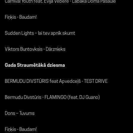
Carnival Youth feat. Evija Vēbere - Labākā Doma Pasaulē
Fiņķis - Baudam!
Sudden Lights – lai tev apnīk skumt
Viktors Buntovksis - Dārznieks
Gada Straumētākā dziesma
BERMUDU DIVSTŪRIS feat Apvedceļš - TEST DRIVE
Bermudu Divstūris - FLAMINGO (feat. DJ Guano)
Dons – Tuvums
Fiņķis - Baudam!