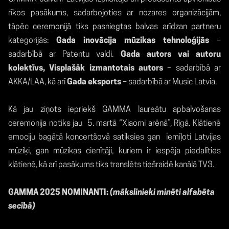
rīkos pasākums, sadarbojoties ar nozares organizācijām,
tāpēc ceremonijā tiks pasniegtas balvas arīdzan partneru
kategorijās:
Gada inovācija mūzikas tehnoloģijās
–
sadarbībā ar Patentu valdi.
Gada autors vai autoru
kolektīvs, Visplašāk izmantotais autors
– sadarbībā ar
AKKA/LAA, kā arī
Gada eksports
– sadarbībā ar Music Latvia.
Kā jau ziņots iepriekš GAMMA laureātu apbalvošanas
ceremonija notiks jau 5. martā “Xiaomi arēnā”, Rīgā. Klātienē
emociju bagātā koncertšovā satiksies gan
iemīļoti Latvijas
mūziķi, gan mūzikas cienītāji, kuriem ir iespēja piedalīties
klātienē, kā arī pasākums tiks translēts tiešraidē kanālā TV3.
GAMMA 2025 NOMINANTI:
(mākslinieki minēti alfabēta
secībā)