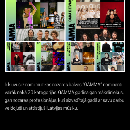
Ir kļuvuši zināmi mūzikas nozares balvas “GAMMA” nominanti
vairāk nekā 20 kategorijās. GAMMA godina gan māksliniekus,
gan nozares profesionāļus, kuri aizvadītajā gadā ar savu darbu
veidojuši un attīstījuši Latvijas mūziku.